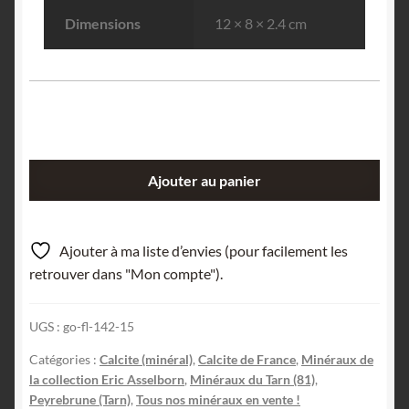
Dimensions
12 × 8 × 2.4 cm
quantité
Ajouter au panier
de
Calcite
double
Ajouter à ma liste d’envies (pour facilement les
génération,
retrouver dans "Mon compte").
Peyrebrune,
Tarn.
UGS :
go-fl-142-15
Catégories :
Calcite (minéral)
,
Calcite de France
,
Minéraux de
la collection Eric Asselborn
,
Minéraux du Tarn (81)
,
Peyrebrune (Tarn)
,
Tous nos minéraux en vente !