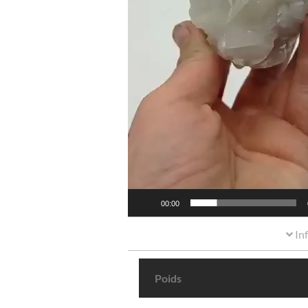
00:00
In
Poids