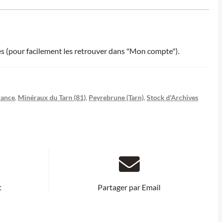
ies (pour facilement les retrouver dans "Mon compte").
rance
,
Minéraux du Tarn (81)
,
Peyrebrune (Tarn)
,
Stock d'Archives
t
Partager par Email