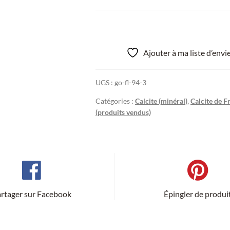
Ajouter à ma liste d’env
UGS :
go-fl-94-3
Catégories :
Calcite (minéral)
,
Calcite de F
(produits vendus)
rtager sur Facebook
Épingler de produi