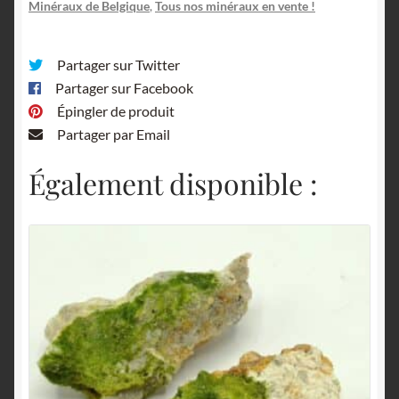
Belgique.
Minéraux de Belgique
,
Tous nos minéraux en vente !
Partager sur Twitter
Partager sur Facebook
Épingler de produit
Partager par Email
Également disponible :