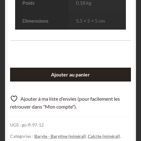
Poids
0.18 kg
Dimensions
5.5 × 5 × 5 cm
quantité
Ajouter au panier
de
Calcite
sur
Ajouter à ma liste d’envies (pour facilement les
Baryte,
retrouver dans "Mon compte").
Carrière
de
UGS :
go-fl-97-12
Lompret,
Chimay,
Catégories :
Baryte - Barytine (minéral)
,
Calcite (minéral)
,