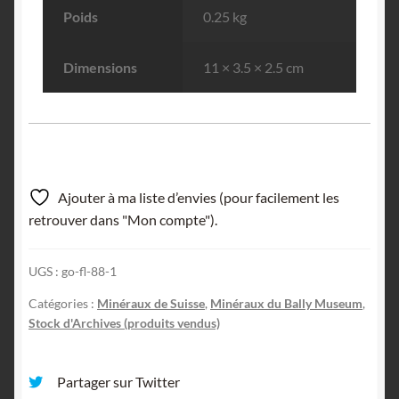
Poids
0.25 kg
Dimensions
11 × 3.5 × 2.5 cm
Ajouter à ma liste d’envies (pour facilement les
retrouver dans "Mon compte").
UGS :
go-fl-88-1
Catégories :
Minéraux de Suisse
,
Minéraux du Bally Museum
,
Stock d'Archives (produits vendus)
Partager sur Twitter