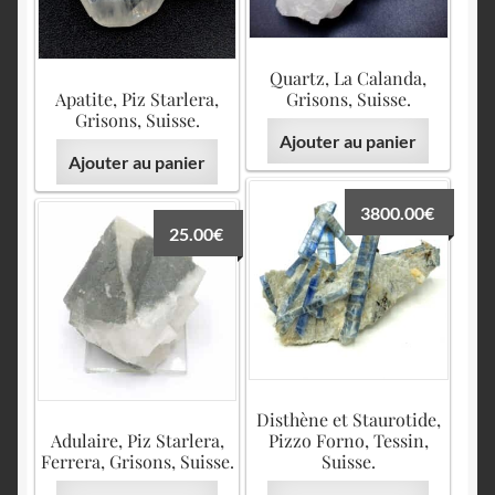
Quartz, La Calanda,
Apatite, Piz Starlera,
Grisons, Suisse.
Grisons, Suisse.
Ajouter au panier
Ajouter au panier
3800.00
€
25.00
€
Disthène et Staurotide,
Adulaire, Piz Starlera,
Pizzo Forno, Tessin,
Ferrera, Grisons, Suisse.
Suisse.