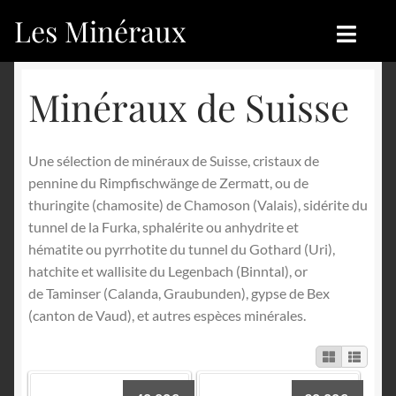
Les Minéraux
Aller
Aller
à
au
la
contenu
Accueil
Accueil
Minéraux de Suisse
navigation
Catégories
Boutique
Une sélection de minéraux de Suisse, cristaux de
Nouveautés
Nouveautés
pennine du Rimpfischwänge de Zermatt, ou de
thuringite (chamosite) de Chamoson (Valais), sidérite du
Achat
Blog
tunnel de la Furka, sphalérite ou anhydrite et
hématite ou pyrrhotite du tunnel du Gothard (Uri),
Mon compte
Achat
hatchite et wallisite du Legenbach (Binntal), or
de Taminser (Calanda, Graubunden), gypse de Bex
Blog
Contactez-nous
(canton de Vaud), et autres espèces minérales.
Sites amis
Français