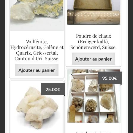
Poudre de chaux
Wulfénite,
(Erdiger kalk),
Hydrocérusite, Galène et
Schönenwerd, Suisse.
Quartz, Griessertal,
Canton d’Uri, Suisse.
Ajouter au panier
Ajouter au panier
95.00
€
25.00
€