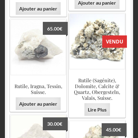
Ajouter au panier
Ajouter au panier
65.00
€
VENDU
Rutile (Sagénite),
Rutile, Iragna, Tessin,
Dolomite, Calcite &
Suisse.
Quartz, Obergesteln,
Valais, Suisse.
Ajouter au panier
Lire Plus
30.00
€
45.00
€