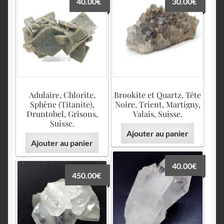
40.00
€
30.00
€
English
Adulaire, Chlorite,
Brookite et Quartz, Tête
Sphène (Titanite),
Noire, Trient, Martigny,
Druntobel, Grisons,
Valais, Suisse.
Suisse.
Ajouter au panier
Ajouter au panier
40.00
€
450.00
€