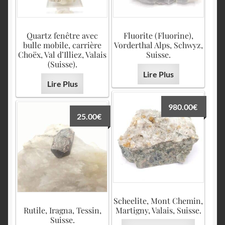
Quartz fenêtre avec
Fluorite (Fluorine),
bulle mobile, carrière
Vorderthal Alps, Schwyz,
Choëx, Val d’Illiez, Valais
Suisse.
(Suisse).
Lire Plus
Lire Plus
980.00
€
25.00
€
Scheelite, Mont Chemin,
Rutile, Iragna, Tessin,
Martigny, Valais, Suisse.
Suisse.