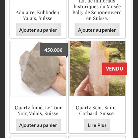
Lot de minéraux
historiques du Musée
Adulaire, Kühboden,
Bally de Schönenwerd
Valais, Suisse.
en Suisse.
Ajouter au panier
Ajouter au panier
450.00
€
VENDU
Quartz fumé, Le Tour
Quartz Scar, Saint-
Noir, Valais, Suisse.
Gothard, Suisse.
Ajouter au panier
Lire Plus