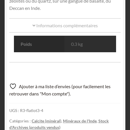
zéolites ou du quartz, sur une gangue de basalte, du
Deccan en Inde.
Informations complémentaires
Poids
0.3 kg
Ajouter à ma liste d’envies (pour facilement les
retrouver dans "Mon compte").
UGS :
R3-flatlot3-4
Catégories :
Calcite (minéral)
,
Minéraux de l'Inde
,
Stock
d'Archives (produits vendus)