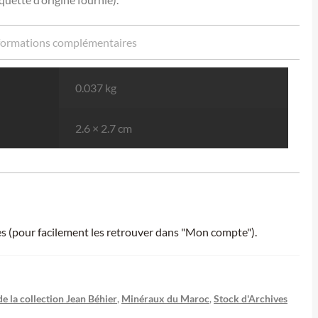
formations complémentaires
0.037 kg
2.6 × 2.7 cm
ies (pour facilement les retrouver dans "Mon compte").
e la collection Jean Béhier
,
Minéraux du Maroc
,
Stock d'Archives