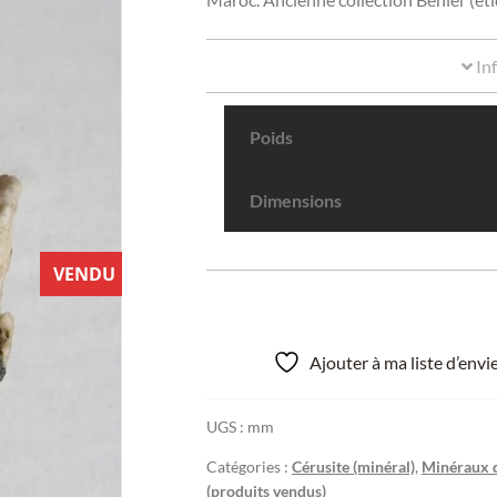
In
Poids
Dimensions
VENDU
Ajouter à ma liste d’env
UGS :
mm
Catégories :
Cérusite (minéral)
,
Minéraux d
(produits vendus)