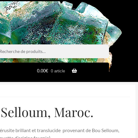
rche
rche
0.00
€
0 article
 Selloum, Maroc.
érusite brillant et translucide provenant de Bou Selloum,
uette d’origine fournie).