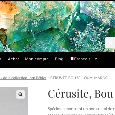
Reche
Reche
pour :
s
Achat
Mon compte
Blog
Français
 de la collection Jean Béhier
CÉRUSITE, BOU SELLOUM, MAROC.
Cérusite, Bou
🔍
Spécimen montrant un bon cristal de c
Maroc. Ancienne collection Béhier (étiq