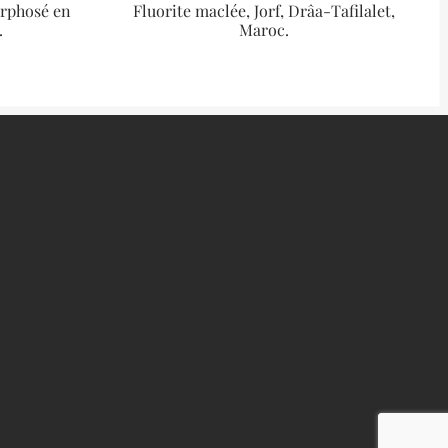
orphosé en
Fluorite maclée, Jorf, Drâa-Tafilalet,
.
Maroc.