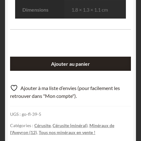
Dimensions
1.8 × 1.3 × 1.1 cm
quantité
Ajouter au panier
de
Cérusite,
Villefranche-
Ajouter à ma liste d’envies (pour facilement les
de-
retrouver dans "Mon compte").
Rouergue,
Aveyron.
UGS :
go-fl-39-5
Catégories :
Cérusite
,
Cérusite (minéral)
,
Minéraux de
l'Aveyron (12)
,
Tous nos minéraux en vente !