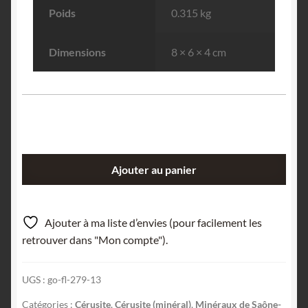
Poids
0.315 kg
Dimensions
8 × 6 × 4 cm
quantité
Ajouter au panier
de
Cérusite,
Mimétite
Ajouter à ma liste d’envies (pour facilement les
&
retrouver dans "Mon compte").
Galène,
Les
UGS :
go-fl-279-13
Molérats,
Saône-
Catégories :
Cérusite
,
Cérusite (minéral)
,
Minéraux de Saône-