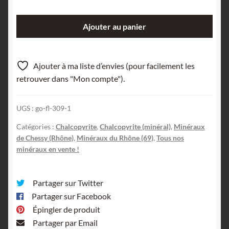
quantité
Ajouter au panier
de
Chalcopyrite,
Chessy-
Ajouter à ma liste d’envies (pour facilement les
les-
retrouver dans "Mon compte").
Mines,
Rhône.
UGS :
go-fl-309-1
Catégories :
Chalcopyrite
,
Chalcopyrite (minéral)
,
Minéraux
de Chessy (Rhône)
,
Minéraux du Rhône (69)
,
Tous nos
minéraux en vente !
Partager sur Twitter
Partager sur Facebook
Épingler de produit
Partager par Email