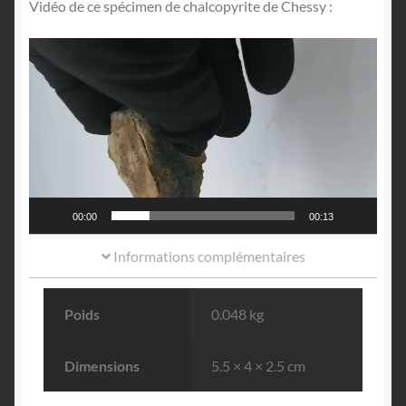
Vidéo de ce spécimen de chalcopyrite de Chessy :
Lecteur
vidéo
00:00
00:13
Informations complémentaires
Poids
0.048 kg
Dimensions
5.5 × 4 × 2.5 cm