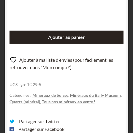
quantité
Ajouter au panier
de
Quartz
chloriteux,
Ajouter à ma liste d’envies (pour facilement les
Grisons,
retrouver dans "Mon compte").
Suisse.
UGS :
go-fl-229-5
Catégories :
Minéraux de Suisse
,
Minéraux du Bally Museum
,
Quartz (minéral)
,
Tous nos minéraux en vente !
Partager sur Twitter
Partager sur Facebook