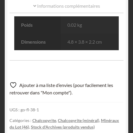
Informations complémentaires
Poids
0.02 kg
Dimensions
4.8 × 3.8 × 2.2 cm
Ajouter à ma liste d’envies (pour facilement les
retrouver dans "Mon compte").
UGS :
go-fl-38-1
Catégories :
Chalcopyrite
,
Chalcopyrite (minéral)
,
Minéraux
du Lot (46)
,
Stock d'Archives (produits vendus)