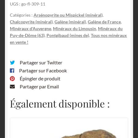
UGS :
go-fl-309-11
Bessette,
Puy-
Catégories :
Arsénopyrite ou Mispickel (minéral)
,
de-
Chalcopyrite (minéral)
,
Galène (minéral)
,
Galène de France
,
Dôme.
Minéraux d'Auvergne
,
Minéraux du Limousin
,
Minéraux du
Puy-de-Dôme (63)
,
Pontgibaud (mines de)
,
Tous nos minéraux
en vente !
Partager sur Twitter
Partager sur Facebook
Épingler de produit
Partager par Email
Également disponible :