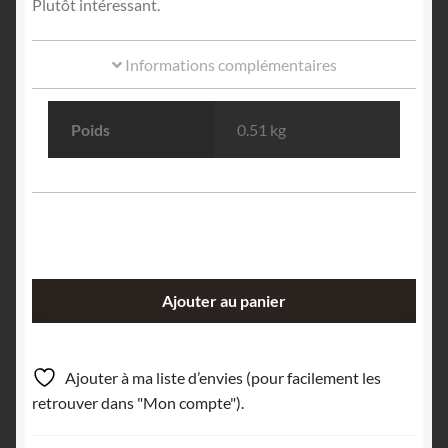
Plutôt intéressant.
Informations complémentaires
Poids
0.51 kg
quantité
Ajouter au panier
de
Galène,
Chalcopyrite
Ajouter à ma liste d’envies (pour facilement les
&
retrouver dans "Mon compte").
Arsénopyrite,
La