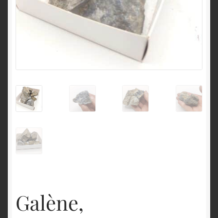
English
Galène,