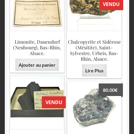
English
VENDU
Limonite, Dauendorf
Chalcopyrite et Sidérose
(Neubourg), Bas-Rhin,
(Mésitite), Saint-
Alsace.
Sylvestre, Urbeis, Bas-
Rhin, Alsace.
Ajouter au panier
Lire Plus
80.00
€
VENDU