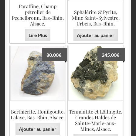
Paraffine, Champ
pétrolier de
Sphalérite & Pyrite,
Pechelbronn, Bas-Rhin,
Mine Saint-Sylvestre,
Alsace.
Urbeis, Bas-Rhin.
Lire Plus
Ajouter au panier
80.00
€
245.00
€
Berthiérite, Honilgoutte,
Tennantite et Löllingite,
Lalaye, Bas-Rhin, Alsace.
Grandes Haldes de
Sainte-Marie-aux-
Mines, Alsace.
Ajouter au panier