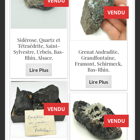
VENDU
VENDU
Sidérose, Quartz et
Tétraédrite, Saint-
Sylvestre, Urbeis, Bas-
Grenat Andradite,
Rhin, Alsace.
Grandfontaine,
Framont, Schirmeck,
Bas-Rhin.
Lire Plus
Lire Plus
VENDU
VENDU