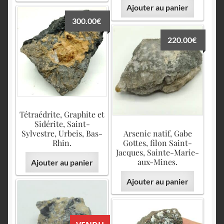
Ajouter au panier
300.00
€
220.00
€
Tétraédrite, Graphite et
Sidérite, Saint-
Sylvestre, Urbeis, Bas-
Arsenic natif, Gabe
Rhin.
Gottes, filon Saint-
Jacques, Sainte-Marie-
aux-Mines.
Ajouter au panier
Ajouter au panier