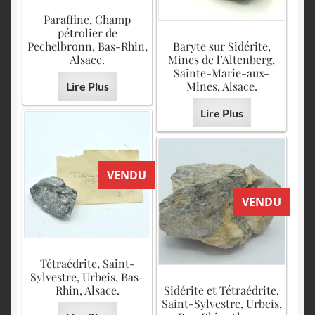
Paraffine, Champ
pétrolier de
Pechelbronn, Bas-Rhin,
Baryte sur Sidérite,
Alsace.
Mines de l’Altenberg,
Sainte-Marie-aux-
Mines, Alsace.
Lire Plus
Lire Plus
VENDU
VENDU
Tétraédrite, Saint-
Sylvestre, Urbeis, Bas-
Rhin, Alsace.
Sidérite et Tétraédrite,
Saint-Sylvestre, Urbeis,