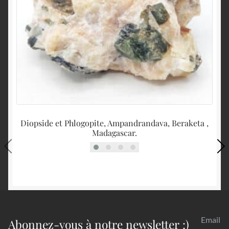
Diopside et Phlogopite, Ampandrandava, Beraketa ,
C
Madagascar.
Email
Abonnez-vous à notre newsletter :)