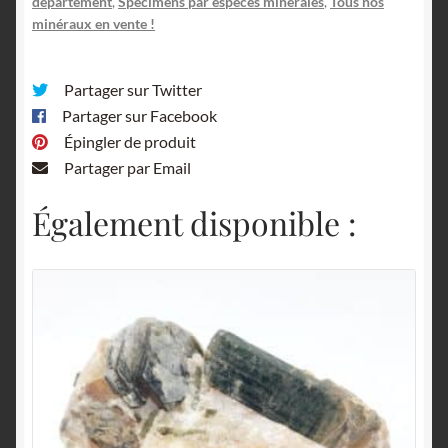
département
,
Spécimens par espèces minérales
,
Tous nos
minéraux en vente !
Partager sur Twitter
Partager sur Facebook
Épingler de produit
Partager par Email
Également disponible :