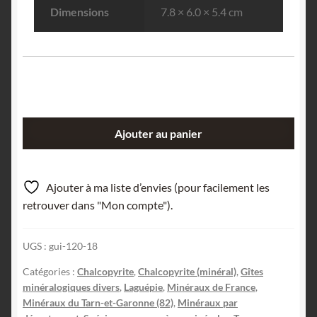
Dimensions
7.8 × 6.0 × 5.4 cm
quantité
Ajouter au panier
de
Chalcopyrite,
gisement
Ajouter à ma liste d’envies (pour facilement les
de
retrouver dans "Mon compte").
Laguépie,
Tarn-
UGS :
gui-120-18
et-
Garonne,
Catégories :
Chalcopyrite
,
Chalcopyrite (minéral)
,
Gîtes
France.
minéralogiques divers
,
Laguépie
,
Minéraux de France
,
Minéraux du Tarn-et-Garonne (82)
,
Minéraux par