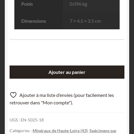
Poids
0.096 kg
Dimensions
7 × 4.5 × 3.5 cm
quantité
Ajouter au panier
de
Chapmannite,
mine
Ajouter à ma liste d’envies (pour facilement les
de
retrouver dans "Mon compte").
La
Bessade,
UGS :
EN-5025-18
Mercoeur,
Haute-
Catégories :
Minéraux de Haute-Loire (43)
,
Spécimens par