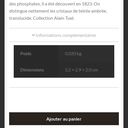
des phosphates, il a été découvert en 1823. On
distingue nettement les cristaux de teinte ambrée,
translucide. Collection Alain Tuel.
Informations complémentaires
Poids
0.020 kg
Dimensions
3.2 × 2.9 × 2.0 cm
quantité
Ajouter au panier
de