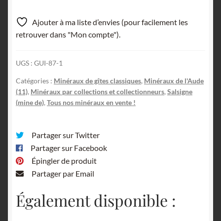
Childrénite,
Mine
Ajouter à ma liste d’envies (pour facilement les
de
retrouver dans "Mon compte").
Salsigne,
Carcassonne,
UGS :
GUI-87-1
Aude,
Occitanie.
Catégories :
Minéraux de gîtes classiques
,
Minéraux de l'Aude
(11)
,
Minéraux par collections et collectionneurs
,
Salsigne
(mine de)
,
Tous nos minéraux en vente !
Partager sur Twitter
Partager sur Facebook
Épingler de produit
Partager par Email
Également disponible :