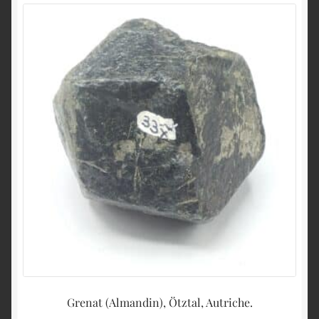
Grenat (Almandin), Ötztal, Autriche.
Py