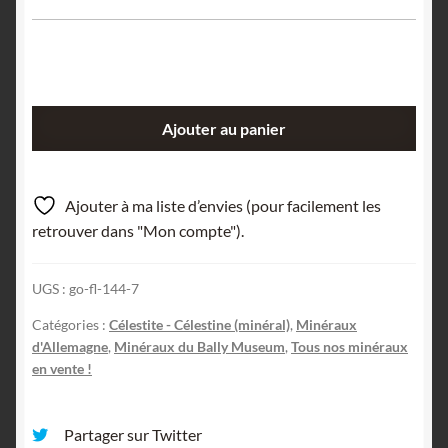
quantité
Ajouter au panier
de
Coelestin
stengelig
Ajouter à ma liste d’envies (pour facilement les
(Célestite),
retrouver dans "Mon compte").
Jena,
Allemagne.
UGS :
go-fl-144-7
Catégories :
Célestite - Célestine (minéral)
,
Minéraux
d'Allemagne
,
Minéraux du Bally Museum
,
Tous nos minéraux
en vente !
Partager sur Twitter