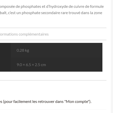
 composée de phosphates et d’hydroxyde de cuivre de formule
balt, c’est un phosphate secondaire rare trouvé dans la zone
formations complémentaires
0.28 kg
9.0 × 6.5 × 2.5 cm
ies (pour facilement les retrouver dans "Mon compte").