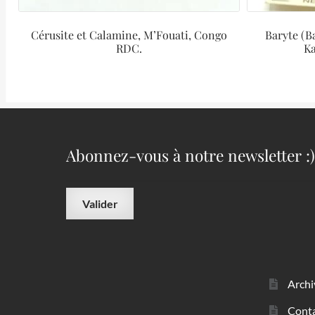
Cérusite et Calamine, M’Fouati, Congo
Baryte (B
RDC.
K
Abonnez-vous à notre newsletter :)
Archi
Cont