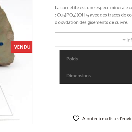
La cornétite est une espèce minérale
: Cu
(PO
)(OH)
avec des traces de co
3
4
3
d’oxydation des gisements de cuivre.
In
VENDU
Poids
Dimensions
Ajouter à ma liste d’env