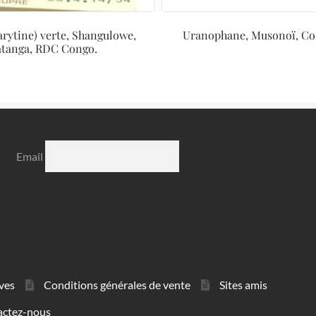
arytine) verte, Shangulowe,
Uranophane, Musonoï, C
atanga, RDC Congo.
Email
ves
Conditions générales de vente
Sites amis
actez-nous