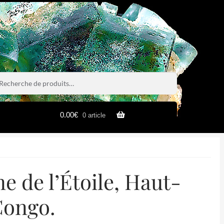
rche
rche
0.00
€
0 article
e de l’Étoile, Haut-
Congo.