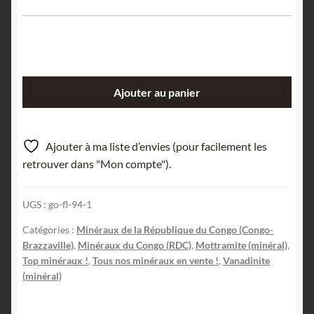
quantité
Ajouter au panier
de
Mottramite
sur
Ajouter à ma liste d’envies (pour facilement les
Vanadinite,
retrouver dans "Mon compte").
M’Fouati,
Congo.
UGS :
go-fl-94-1
Catégories :
Minéraux de la République du Congo (Congo-
Brazzaville)
,
Minéraux du Congo (RDC)
,
Mottramite (minéral)
,
Top minéraux !
,
Tous nos minéraux en vente !
,
Vanadinite
(minéral)