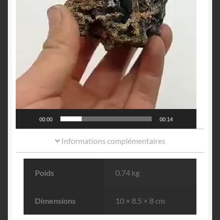
00:00
00:14
Informations complémentaires
Poids
0.74 kg
Dimensions
10 × 8.5 × 8 cm