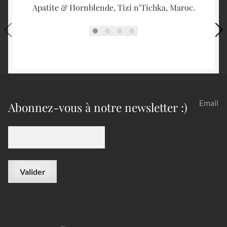
Apatite & Hornblende, Tizi n’Tichka, Maroc.
R
Email
Abonnez-vous à notre newsletter :)