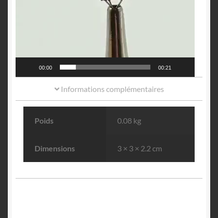
00:00
00:21
Informations complémentaires
Poids
0.08 kg
Dimensions
3 × 3 × 2.2 cm