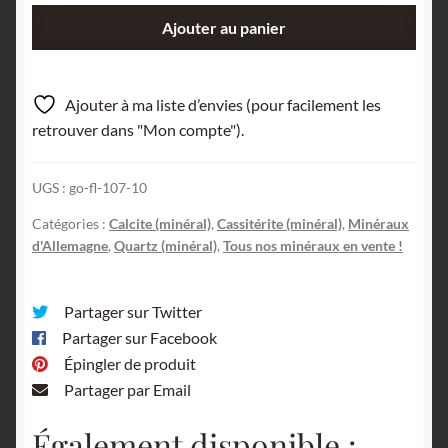
quantité
Ajouter au panier
de
Cristal
de
Ajouter à ma liste d’envies (pour facilement les
Cassitérite,
retrouver dans "Mon compte").
Saxe,
Allemagne.
UGS :
go-fl-107-10
Catégories :
Calcite (minéral)
,
Cassitérite (minéral)
,
Minéraux
d'Allemagne
,
Quartz (minéral)
,
Tous nos minéraux en vente !
Partager sur Twitter
Partager sur Facebook
Épingler de produit
Partager par Email
Également disponible :