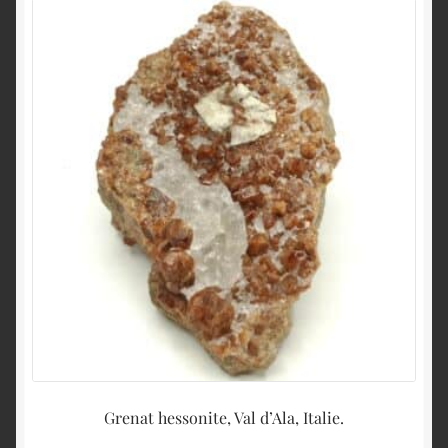
Grenat hessonite, Val d’Ala, Italie.
C