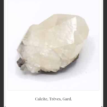
Calcite, Trèves, Gard.
Gr