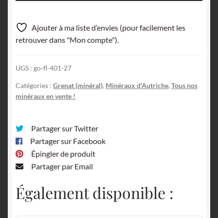
Grenat
almandin,
Ajouter à ma liste d’envies (pour facilement les
Ötztal,
retrouver dans "Mon compte").
Autriche.
UGS :
go-fl-401-27
Catégories :
Grenat (minéral)
,
Minéraux d'Autriche
,
Tous nos
minéraux en vente !
Partager sur Twitter
Partager sur Facebook
Épingler de produit
Partager par Email
Également disponible :