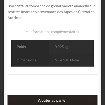
Bon cristal automorphe de grenat variété almandin sur
schistes lustrés en provenance des Alpes de l’Ötztal en
Autriche.
Informations complémentaires
Poids
0.095 kg
Dimensions
6 × 4.2 × 3.4 cm
quantité
Ajouter au panier
de