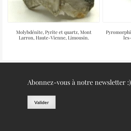
Molybdénite, Pyrite et quartz, Mont
Pyromorphit
Larron, Haute-Vienne, Limousin.
les
Abonnez-vous à notre newsletter :)