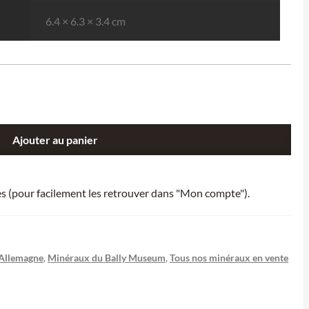
6.4 × 6.3 × 3.4 cm
Ajouter au panier
ies (pour facilement les retrouver dans "Mon compte").
Allemagne
,
Minéraux du Bally Museum
,
Tous nos minéraux en vente