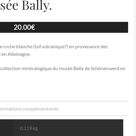
sée Bally.
20.00
€
ne roche blanche (tuf volcanique?) en provenance des
 en Allemagne.
a collection minéralogique du musée Bally de Schönenwerd en
formations complémentaires
0.119 kg