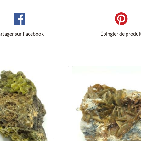
Bally.
rtager sur Facebook
Épingler de produi