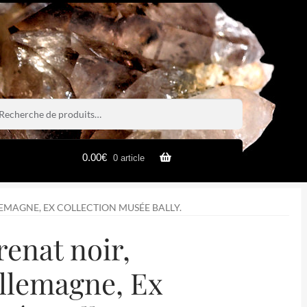
rche
rche
0.00
€
0 article
LEMAGNE, EX COLLECTION MUSÉE BALLY.
renat noir,
Allemagne, Ex