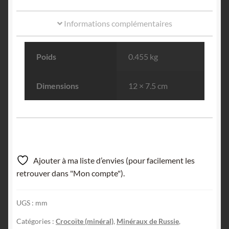
Informations complémentaires
Poids
0.455 kg
Dimensions
12 × 7.5 cm
Ajouter à ma liste d’envies (pour facilement les
retrouver dans "Mon compte").
UGS :
mm
Catégories :
Crocoïte (minéral)
,
Minéraux de Russie
,