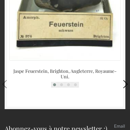
Jaspe Feuerstein, Brighton, Angleterre, Royaume-
D
Uni.
Email
Abonnez-vous à notre newsletter :)