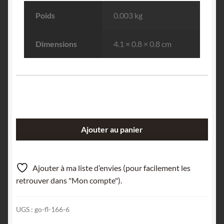
Poids
0.003 kg
Dimensions
4.1 × 0.8 × 0.8 cm
quantité
Ajouter au panier
de
Beryll
(Béryl),
Ajouter à ma liste d’envies (pour facilement les
Ceylan
retrouver dans "Mon compte").
(Sri
Lanka).
UGS :
go-fl-166-6