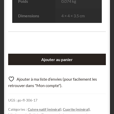
Poids
0.074 kg
Dimensions
4 × 4 × 3.5 cm
quantité
Ajouter au panier
de
Cuivre
natif
Ajouter à ma liste d’envies (pour facilement les
&
retrouver dans "Mon compte").
Cuprite,
Coro
UGS :
go-fl-306-17
Coro,
La
Catégories :
Cuivre natif (minéral)
,
Cuprite (minéral)
,
Paz,