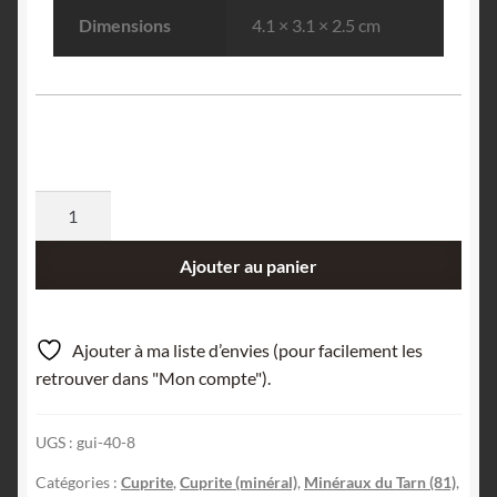
Dimensions
4.1 × 3.1 × 2.5 cm
quantité
de
Cuprite
Ajouter au panier
de
la
mine
Ajouter à ma liste d’envies (pour facilement les
de
retrouver dans "Mon compte").
Montroc
dans
UGS :
gui-40-8
le
Tarn,
Catégories :
Cuprite
,
Cuprite (minéral)
,
Minéraux du Tarn (81)
,