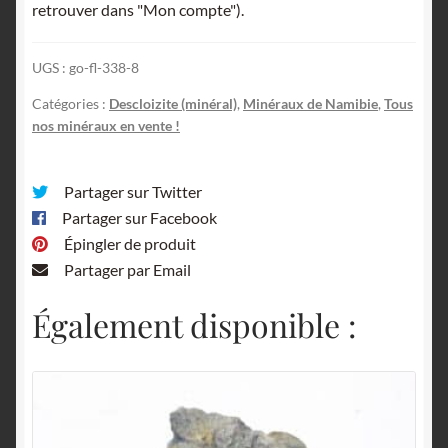
retrouver dans "Mon compte").
Berg
Aukas,
UGS :
go-fl-338-8
Namibie.
Catégories :
Descloizite (minéral)
,
Minéraux de Namibie
,
Tous
nos minéraux en vente !
Partager sur Twitter
Partager sur Facebook
Épingler de produit
Partager par Email
Également disponible :