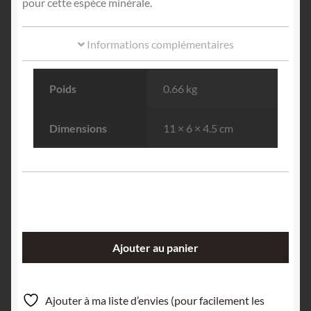
pour cette espèce minérale.
Informations complémentaires
Poids
0.66 kg
Dimensions
11 × 6 × 4.5 cm
quantité
Ajouter au panier
de
Descloïzite
&
Ajouter à ma liste d’envies (pour facilement les
Smithsonite,