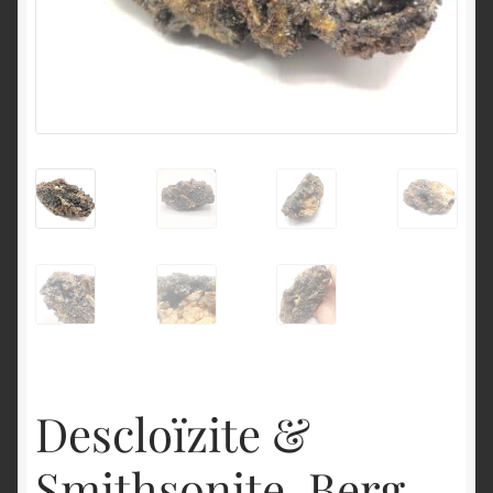
English
Descloïzite &
Smithsonite, Berg