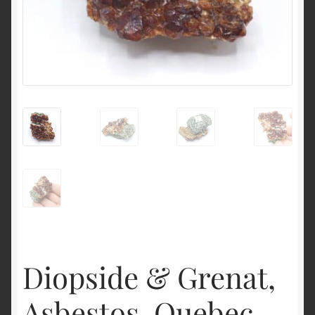
English
Diopside & Grenat,
Asbestos, Quebec,