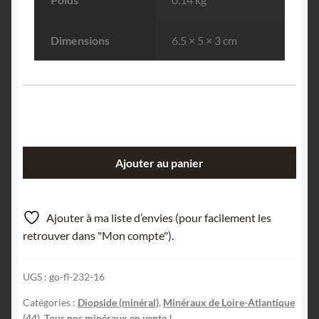
Dimensions
6.5 × 5 × 3 cm
quantité
Ajouter au panier
de
Diopside,
Saint-
Ajouter à ma liste d’envies (pour facilement les
Nazaire,
retrouver dans "Mon compte").
Loire-
Atlantique.
UGS :
go-fl-232-16
Catégories :
Diopside (minéral)
,
Minéraux de Loire-Atlantique
(44)
,
Tous nos minéraux en vente !