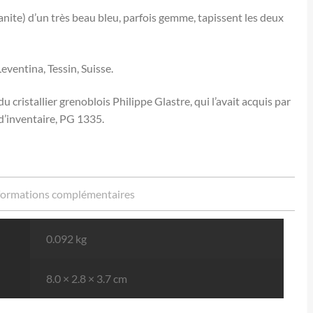
ite) d’un très beau bleu, parfois gemme, tapissent les deux
eventina, Tessin, Suisse.
du cristallier grenoblois Philippe Glastre, qui l’avait acquis par
d’inventaire, PG 1335.
formations complémentaires
0.092 kg
8.0 × 2.8 × 3.7 cm