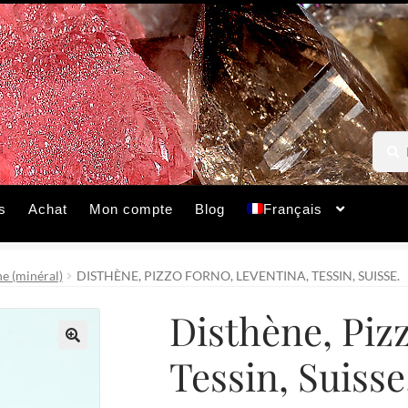
Reche
Reche
pour :
s
Achat
Mon compte
Blog
Français
e (minéral)
DISTHÈNE, PIZZO FORNO, LEVENTINA, TESSIN, SUISSE.
Disthène, Piz
Tessin, Suisse
🔍