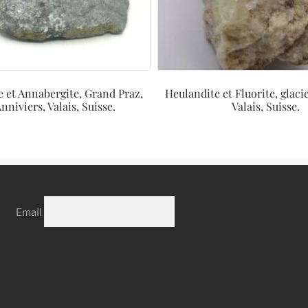
e et Annabergite, Grand Praz,
Heulandite et Fluorite, glaci
Anniviers, Valais, Suisse.
Valais, Suisse.
Email