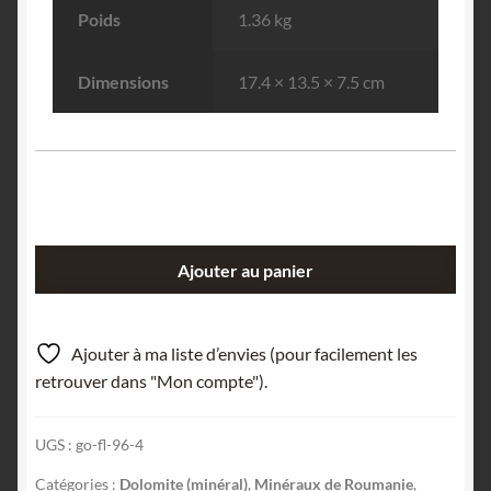
Poids
1.36 kg
Dimensions
17.4 × 13.5 × 7.5 cm
quantité
Ajouter au panier
de
Dolomite
sur
Ajouter à ma liste d’envies (pour facilement les
cristaux
retrouver dans "Mon compte").
de
Quartz,
UGS :
go-fl-96-4
Mine
de
Catégories :
Dolomite (minéral)
,
Minéraux de Roumanie
,