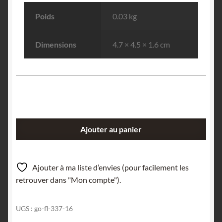
Poids
0.03 kg
Dimensions
4.7 × 4.5 × 1.6 cm
quantité
Ajouter au panier
de
Erythrite
&
Ajouter à ma liste d’envies (pour facilement les
Riébeckite,
retrouver dans "Mon compte").
Beyrède-
Jumet,
UGS :
go-fl-337-16
Hautes-