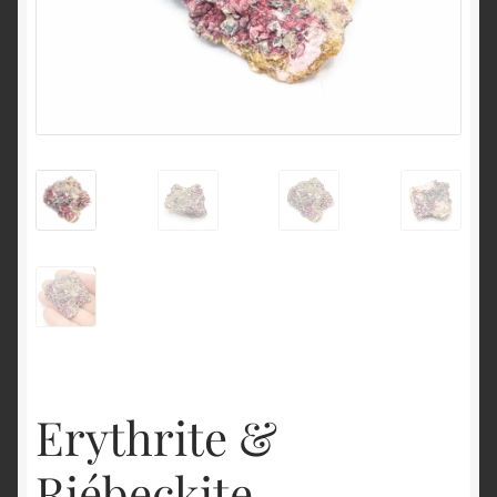
English
Erythrite &
Riébeckite,