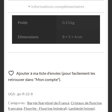
Informations complémentaires
Poids
0.13 kg
Dimensions
8 × 5 × 4 cm
Ajouter à ma liste d’envies (pour facilement les
retrouver dans "Mon compte").
UGS :
go-fl-22-8
Catégories :
Baryte (barytine) de France
,
Cristaux de fluorine
française
,
Fluorite - Fluorine (minéral)
,
Lantignié (mines)
,