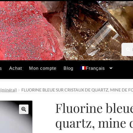
Reche
Reche
pour :
s
Achat
Mon compte
Blog
Français
 (minéral)
FLUORINE BLEUE SUR CRISTAUX DE QUARTZ, MINE DE F
Fluorine bleue
quartz, mine 
🔍