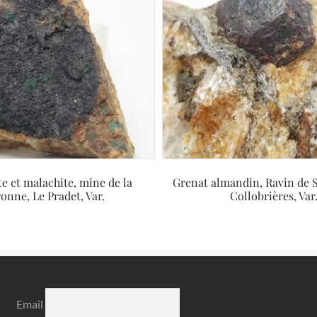
e et malachite, mine de la
Grenat almandin, Ravin de 
onne, Le Pradet, Var.
Collobrières, Var
Email