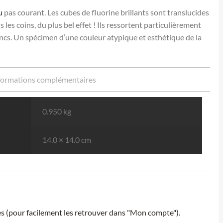
u
pas courant. Les cubes de fluorine brillants sont translucides
les coins, du plus bel effet ! Ils ressortent particulièrement
lancs. Un spécimen d’une couleur atypique et esthétique de la
formations complémentaires
0.950 kg
14.0 × 14.0 cm
ies (pour facilement les retrouver dans "Mon compte").