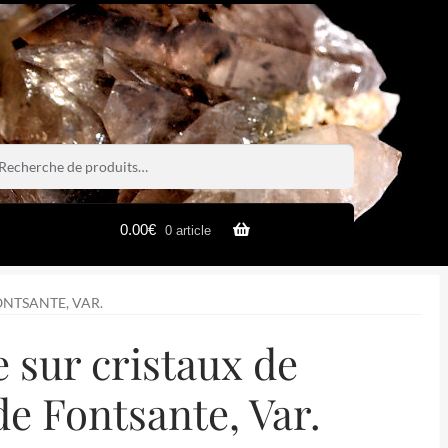
rche
rche
0.00
€
0 article
ONTSANTE, VAR.
 sur cristaux de
de Fontsante, Var.