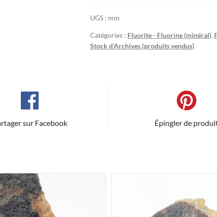
UGS :
mm
Catégories :
Fluorite - Fluorine (minéral)
,
Stock d'Archives (produits vendus)
rtager sur Facebook
Épingler de produi