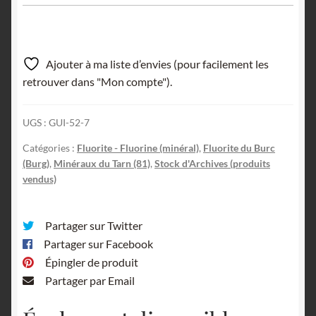
Ajouter à ma liste d’envies (pour facilement les
retrouver dans "Mon compte").
UGS :
GUI-52-7
Catégories :
Fluorite - Fluorine (minéral)
,
Fluorite du Burc
(Burg)
,
Minéraux du Tarn (81)
,
Stock d'Archives (produits
vendus)
Partager sur Twitter
Partager sur Facebook
Épingler de produit
Partager par Email