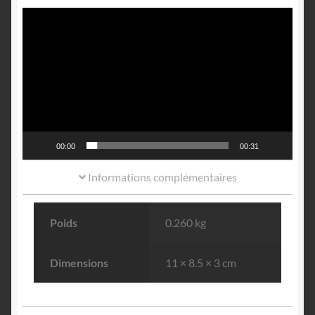
Lecteur
vidéo
00:00
00:31
Informations complémentaires
Poids
0.260 kg
Dimensions
11 × 8.5 × 3 cm