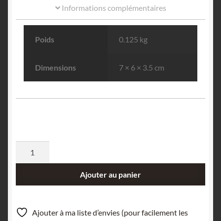
Informations complémentaires
Poids
0.125 kg
Dimensions
7 × 6 × 3.5 cm
quantité
de
Azurite
Ajouter au panier
et
Cuprite,
Le
Ajouter à ma liste d’envies (pour facilement les
Moulinal,