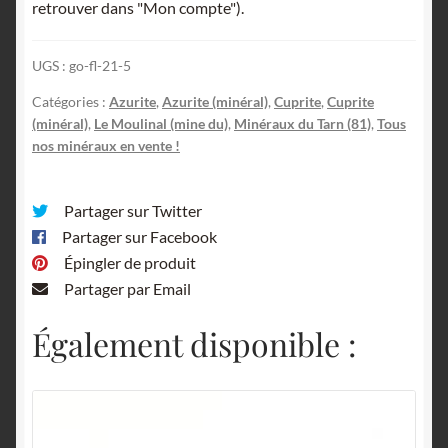
retrouver dans "Mon compte").
Paulinet,
Tarn.
UGS :
go-fl-21-5
Catégories :
Azurite
,
Azurite (minéral)
,
Cuprite
,
Cuprite
(minéral)
,
Le Moulinal (mine du)
,
Minéraux du Tarn (81)
,
Tous
nos minéraux en vente !
Partager sur Twitter
Partager sur Facebook
Épingler de produit
Partager par Email
Également disponible :