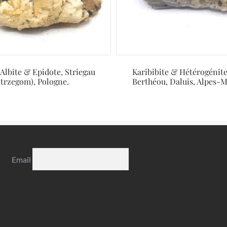
Albite & Epidote, Striegau
Karibibite & Hétérogénite
Strzegom), Pologne.
Berthéou, Daluis, Alpes-M
Email