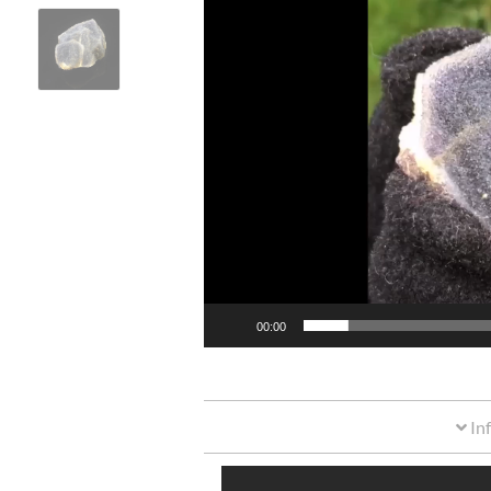
00:00
In