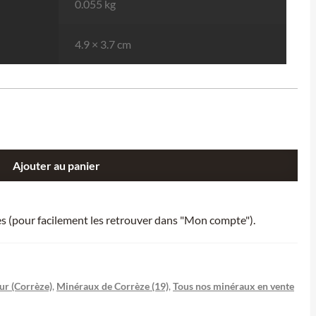
0.055 kg
4.9 × 3.7 cm
Ajouter au panier
ies (pour facilement les retrouver dans "Mon compte").
ur (Corrèze)
,
Minéraux de Corrèze (19)
,
Tous nos minéraux en vente