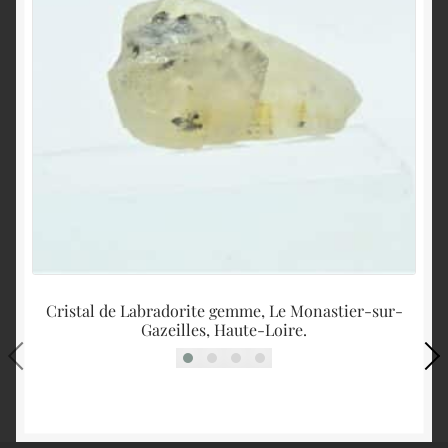
Cristal de Labradorite gemme, Le Monastier-sur-
Ba
Gazeilles, Haute-Loire.