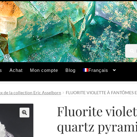
Reche
Reche
pour :
s
Achat
Mon compte
Blog
Français
 de la collection Eric Asselborn
FLUORITE VIOLETTE À FANTÔMES E
Fluorite viole
quartz pyrami
🔍