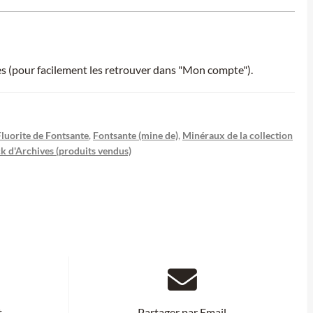
ies (pour facilement les retrouver dans "Mon compte").
Fluorite de Fontsante
,
Fontsante (mine de)
,
Minéraux de la collection
k d'Archives (produits vendus)
t
Partager par Email