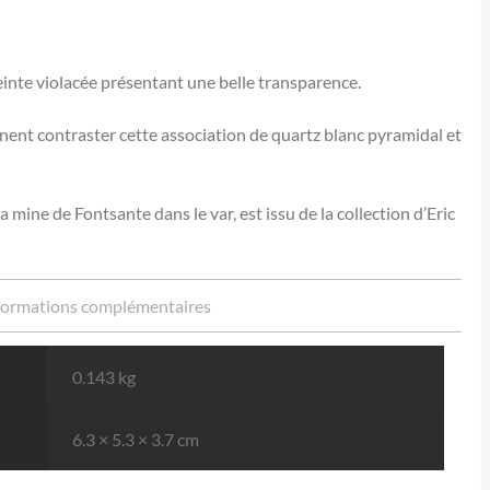
teinte violacée présentant une belle transparence.
nt contraster cette association de quartz blanc pyramidal et
a mine de Fontsante dans le var, est issu de la collection d’Eric
formations complémentaires
0.143 kg
6.3 × 5.3 × 3.7 cm