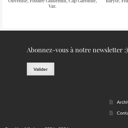
Olivénite, Fissure Guillemin, Cap Garonne,
Baryte, Flu
Var.
Abonnez-vous à notre newsletter :)
Archi
Cont