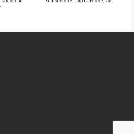
t-Michel de
Mansfieldite, Cap Garonne, Var.
e.