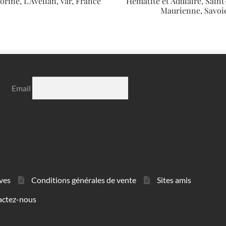
orine, L’Avellan, Var, France
Hématite et Adulaire, Sain
Maurienne, Savoi
Email
ves
Conditions générales de vente
Sites amis
actez-nous