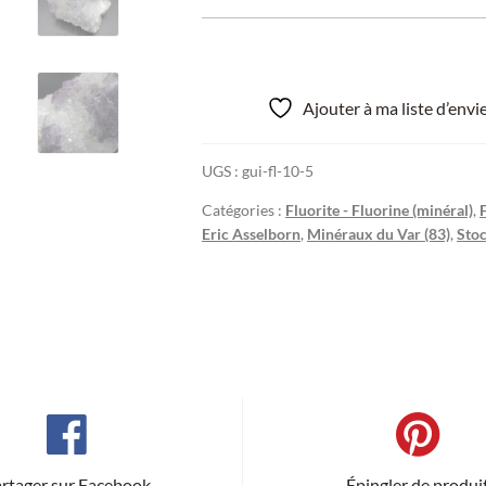
Ajouter à ma liste d’env
UGS :
gui-fl-10-5
Catégories :
Fluorite - Fluorine (minéral)
,
Eric Asselborn
,
Minéraux du Var (83)
,
Stoc
rtager sur Facebook
Épingler de produi