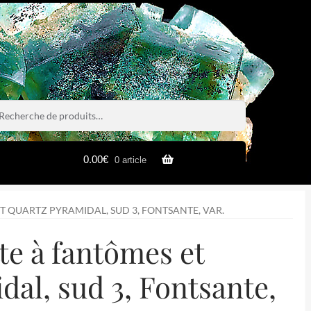
rche
rche
0.00
€
0 article
T QUARTZ PYRAMIDAL, SUD 3, FONTSANTE, VAR.
tte à fantômes et
dal, sud 3, Fontsante,