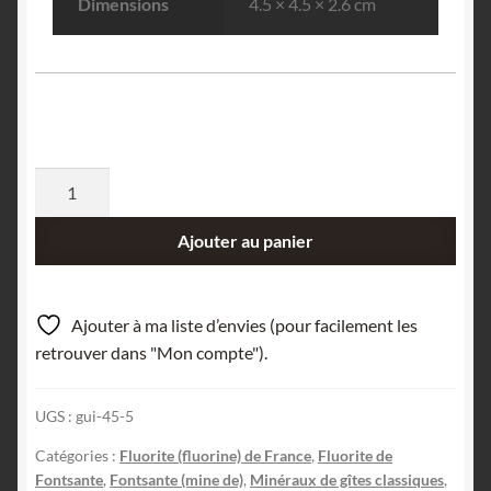
Dimensions
4.5 × 4.5 × 2.6 cm
quantité
de
Fluorite
Ajouter au panier
violette
sur
quartz
Ajouter à ma liste d’envies (pour facilement les
et
retrouver dans "Mon compte").
fluorite,
Fontsante,
UGS :
gui-45-5
Var.
Catégories :
Fluorite (fluorine) de France
,
Fluorite de
Fontsante
,
Fontsante (mine de)
,
Minéraux de gîtes classiques
,