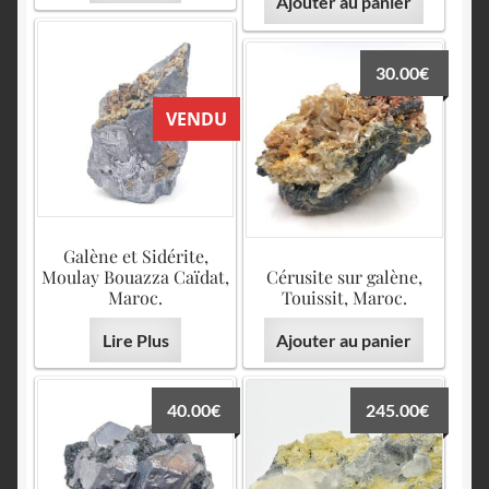
Ajouter au panier
30.00
€
VENDU
Galène et Sidérite,
Moulay Bouazza Caïdat,
Cérusite sur galène,
Maroc.
Touissit, Maroc.
Lire Plus
Ajouter au panier
40.00
€
245.00
€