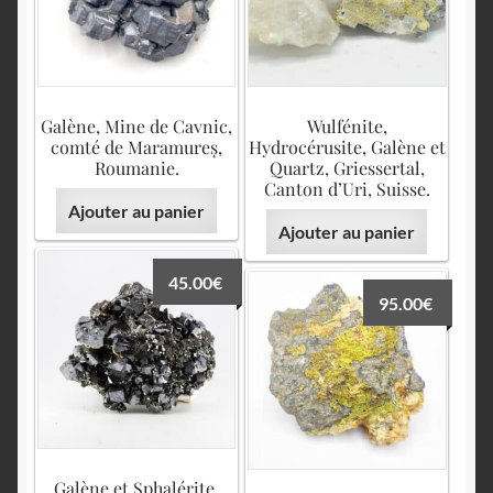
Galène, Mine de Cavnic,
Wulfénite,
comté de Maramureș,
Hydrocérusite, Galène et
Roumanie.
Quartz, Griessertal,
Canton d’Uri, Suisse.
Ajouter au panier
Ajouter au panier
45.00
€
95.00
€
Galène et Sphalérite,