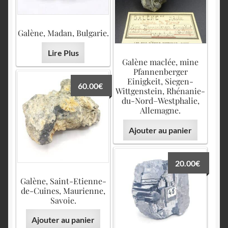
Galène, Madan, Bulgarie.
Lire Plus
Galène maclée, mine
Pfannenberger
Einigkeit, Siegen-
60.00
€
Wittgenstein, Rhénanie-
du-Nord–Westphalie,
Allemagne.
Ajouter au panier
20.00
€
Galène, Saint-Etienne-
de-Cuines, Maurienne,
Savoie.
Ajouter au panier