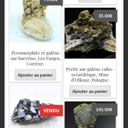
35.00
€
Pyromorphite et galène
sur barytine, Les Farges,
Corrèze.
Pyrite sur galène cubo-
octaédrique, Mine
Ajouter au panier
d’Olkusz, Pologne.
Ajouter au panier
145.00
€
VENDU