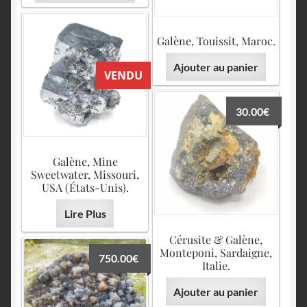
Galène, Touissit, Maroc.
Ajouter au panier
VENDU
30.00
€
Galène, Mine
Sweetwater, Missouri,
USA (États-Unis).
Lire Plus
Cérusite & Galène,
Monteponi, Sardaigne,
750.00
€
Italie.
Ajouter au panier