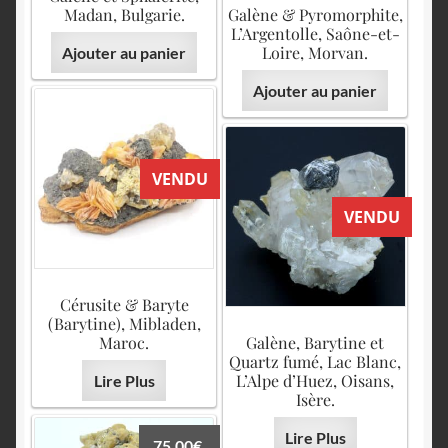
Madan, Bulgarie.
Galène & Pyromorphite,
L’Argentolle, Saône-et-
Loire, Morvan.
Ajouter au panier
Ajouter au panier
VENDU
VENDU
Cérusite & Baryte
(Barytine), Mibladen,
Maroc.
Galène, Barytine et
Quartz fumé, Lac Blanc,
L’Alpe d’Huez, Oisans,
Lire Plus
Isère.
Lire Plus
75.00
€