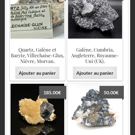
English
Quartz, Galène et
Galène, Cumbria,
Baryte, Villechaise-Glux,
Angleterre, Royaume-
Nièvre, Morvan.
Uni (UK).
Ajouter au panier
Ajouter au panier
185.00
€
50.00
€