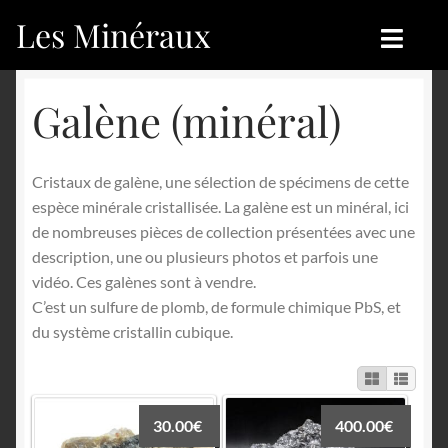
Les Minéraux
Aller
Aller
à
au
la
contenu
Accueil
Accueil
Galène (minéral)
navigation
Catégories
Boutique
Cristaux de galène, une sélection de spécimens de cette
Nouveautés
Nouveautés
espèce minérale cristallisée. La galène est un minéral, ici
de nombreuses pièces de collection présentées avec une
Achat
Blog
description, une ou plusieurs photos et parfois une
vidéo. Ces galènes sont à vendre.
Mon compte
Achat
C’est un sulfure de plomb, de formule chimique PbS, et
du système cristallin cubique.
Blog
Contactez-nous
Sites amis
Français
30.00
€
400.00
€