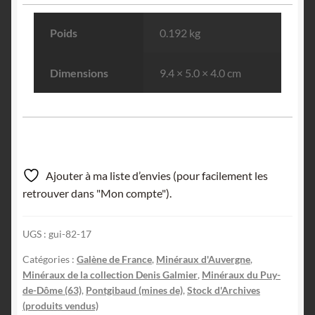
Poids
0.192 kg
Dimensions
9.4 × 5.0 × 4.0 cm
Ajouter à ma liste d’envies (pour facilement les
retrouver dans "Mon compte").
UGS :
gui-82-17
Catégories :
Galène de France
,
Minéraux d'Auvergne
,
Minéraux de la collection Denis Galmier
,
Minéraux du Puy-
de-Dôme (63)
,
Pontgibaud (mines de)
,
Stock d'Archives
(produits vendus)