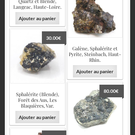
Quartz et Blende,
Langeac, Haute-Loire.
Ajouter au panier
30.00
€
Galène, Sphalérite et
Pyrite, Steinbach, Haut-
Rhin.
Ajouter au panier
80.00
€
Sphalérite (Blende),
Forêt des Aus, Les
Blaquières, Var.
Ajouter au panier