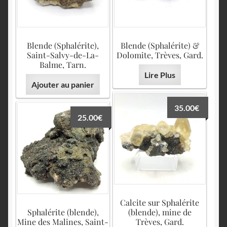
English
Blende (Sphalérite),
Blende (Sphalérite) &
Saint-Salvy-de-La-
Dolomite, Trèves, Gard.
Balme, Tarn.
Lire Plus
Ajouter au panier
35.00
€
25.00
€
Calcite sur Sphalérite
Sphalérite (blende),
(blende), mine de
Mine des Malines, Saint-
Trèves, Gard.