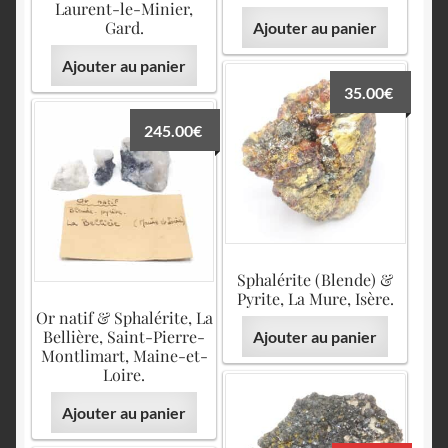
Laurent-le-Minier,
Gard.
Ajouter au panier
Ajouter au panier
35.00
€
245.00
€
Sphalérite (Blende) &
Pyrite, La Mure, Isère.
Or natif & Sphalérite, La
Bellière, Saint-Pierre-
Ajouter au panier
Montlimart, Maine-et-
Loire.
Ajouter au panier