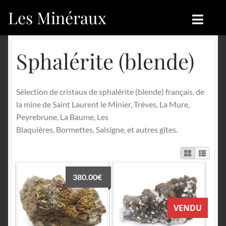
Les Minéraux
Aller
Aller
à
au
la
contenu
Accueil
Accueil
Sphalérite (blende)
navigation
Catégories
Boutique
Sélection de cristaux de sphalérite (blende) français, de
Nouveautés
Nouveautés
la mine de Saint Laurent le Minier, Trèves, La Mure,
Peyrebrune, La Baume, Les
Achat
Blog
Blaquières, Bormettes, Salsigne, et autres gîtes.
Mon compte
Achat
Blog
Contactez-nous
380.00
€
Sites amis
Français
VENDU