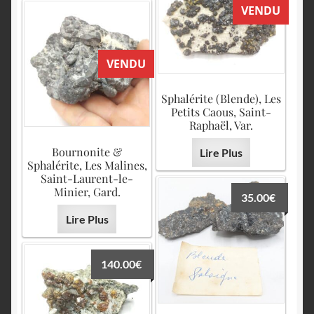
VENDU
VENDU
Sphalérite (Blende), Les
Petits Caous, Saint-
Raphaël, Var.
Bournonite &
Lire Plus
Sphalérite, Les Malines,
Saint-Laurent-le-
Minier, Gard.
35.00
€
Lire Plus
140.00
€