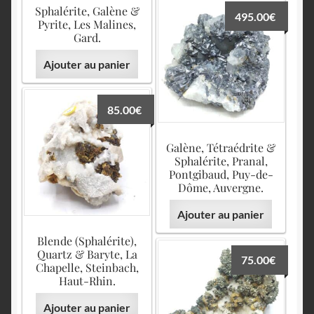
Sphalérite, Galène &
495.00
€
Pyrite, Les Malines,
Gard.
Ajouter au panier
85.00
€
Galène, Tétraédrite &
Sphalérite, Pranal,
Pontgibaud, Puy-de-
Dôme, Auvergne.
Ajouter au panier
Blende (Sphalérite),
Quartz & Baryte, La
75.00
€
Chapelle, Steinbach,
Haut-Rhin.
Ajouter au panier