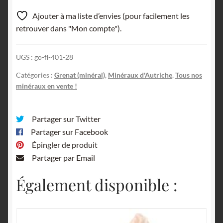
(Almandin),
Ajouter à ma liste d’envies (pour facilement les
Ötztal,
retrouver dans "Mon compte").
Autriche.
UGS :
go-fl-401-28
Catégories :
Grenat (minéral)
,
Minéraux d'Autriche
,
Tous nos
minéraux en vente !
Partager sur Twitter
Partager sur Facebook
Épingler de produit
Partager par Email
Également disponible :