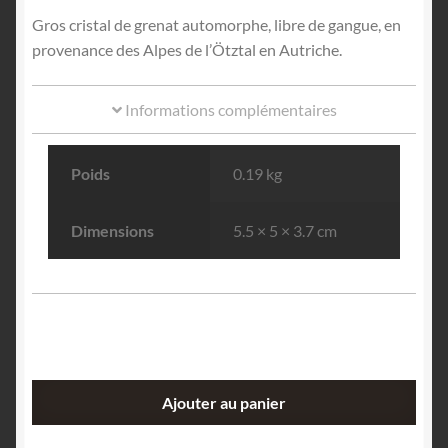
Gros cristal de grenat automorphe, libre de gangue, en
provenance des Alpes de l’Ötztal en Autriche.
Informations complémentaires
Poids
0.19 kg
Dimensions
5.5 × 5 × 3.7 cm
quantité
Ajouter au panier
de
Grenat