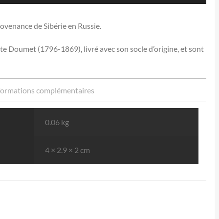
rovenance de Sibérie en Russie.
e Doumet (1796-1869), livré avec son socle d’origine, et sont
formations complémentaires
0.06 kg
4 × 2.9 × 2 cm