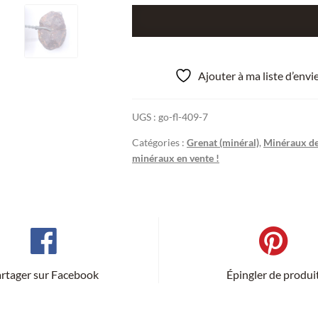
quantité
de
Grenat
almandin,
Ajouter à ma liste d’env
Sibérie,
Russie.
UGS :
go-fl-409-7
Catégories :
Grenat (minéral)
,
Minéraux de
minéraux en vente !
rtager sur Facebook
Épingler de produi