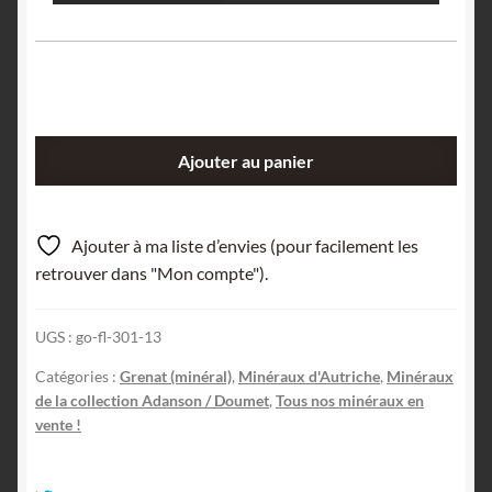
quantité
Ajouter au panier
de
Grenat
almandin,
Ajouter à ma liste d’envies (pour facilement les
Tyrol,
retrouver dans "Mon compte").
Autriche.
UGS :
go-fl-301-13
Catégories :
Grenat (minéral)
,
Minéraux d'Autriche
,
Minéraux
de la collection Adanson / Doumet
,
Tous nos minéraux en
vente !